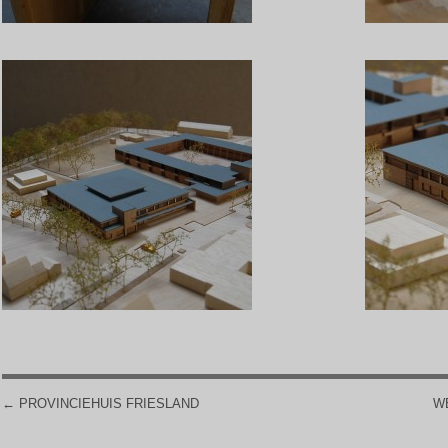
←
PROVINCIEHUIS FRIESLAND
W
POST NAVIGATION